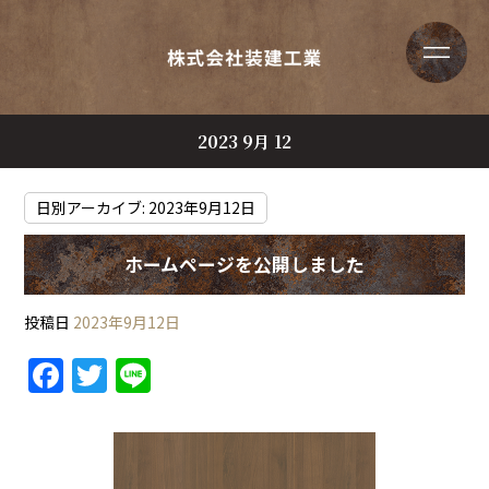
2023 9月 12
日別アーカイブ:
2023年9月12日
ホームページを公開しました
投稿日
2023年9月12日
F
T
Li
a
w
n
c
itt
e
e
er