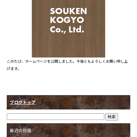
b
o
o
k
このたび、ホームページを公開しました。今後ともよろしくお願い申し上
げます。
ブログトップ
最近の投稿